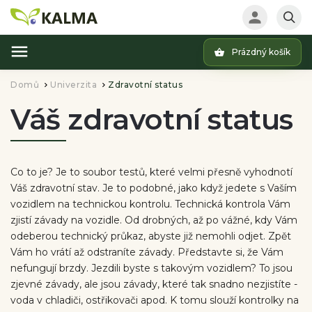
Prázdný košík
Hledat
Domů
Univerzita
Zdravotní status
/
/
Váš zdravotní status
Co to je? Je to soubor testů, které velmi přesně vyhodnotí
Váš zdravotní stav. Je to podobné, jako když jedete s Vaším
vozidlem na technickou kontrolu. Technická kontrola Vám
zjistí závady na vozidle. Od drobných, až po vážné, kdy Vám
odeberou technický průkaz, abyste již nemohli odjet. Zpět
Vám ho vrátí až odstraníte závady. Představte si, že Vám
nefungují brzdy. Jezdili byste s takovým vozidlem? To jsou
zjevné závady, ale jsou závady, které tak snadno nezjistíte -
voda v chladiči, ostřikovači apod. K tomu slouží kontrolky na