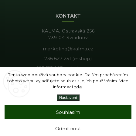
KONTAKT
KALMA, Ostravská 256
739 04 Sviadnov
marketing@kalma.cz
736 627 251 (e-shop)
603 215 983 - výroba, gastro
Tento web používá soubory cookie. Dalším procházením
tohoto webu vyjadřujete souhlas s jejich používáním. Více
informací
zde
.
Copyright 2026
Kalma
. Všechna práva vyhrazena.
Nastavení
Vytvořil
Shoptet
| Design
Shoptak.cz
|
Tomáš Gánoci
Souhlasím
Odmítnout