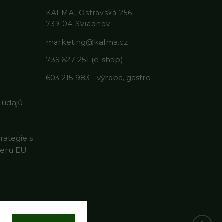
KALMA, Ostravská 256
739 04 Sviadnov
marketing@kalma.cz
736 627 251 (e-shop)
603 215 983 - výroba, gastro
 údajů
rategie s
heru EU