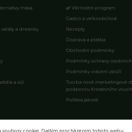
lternativy masa
🌿 Věrnostní program
Gastro a velkoobchod
saláty a dresinky
Recepty
Doprava a platba
Obchodní podmínky
ky
Podmínky ochrany osobních
Podmínky vrácení zboží
adidla a sůl
Tvorba nové marketingové st
podporou Kreativního vouc
Politika jakosti
á soubory cookie. Dalším procházením tohoto webu