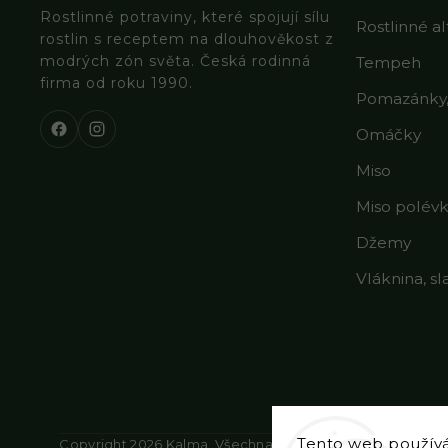
Rostlinné potraviny, které spojují sílu
Rostlinné a
rostlin s receptem na dlouhověkost z
modrých zón světa. Česká rodinná
Tempeh
firma od roku 1990.
Pomazánky, 
Omáčky
Miso
Miso polév
Džemy
Vláknina, sl
Tento web použív
Copyright 2026
Kalma
. Všechna práva vyhrazena.