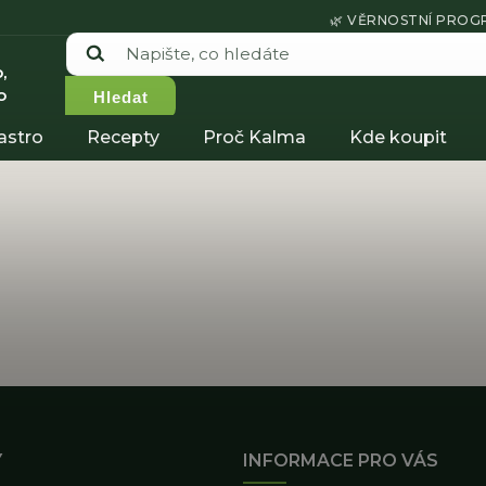
🌿 VĚRNOSTNÍ PRO
,
o
Hledat
astro
Recepty
Proč Kalma
Kde koupit
Y
INFORMACE PRO VÁS