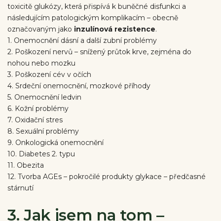
toxicitě glukózy, která přispívá k buněčné disfunkci a
následujícím patologickým komplikacím – obecně
označovaným jako
inzulínová rezistence
.
1. Onemocnění dásní a další zubní problémy
2. Poškození nervů – snížený průtok krve, zejména do
nohou nebo mozku
3. Poškození cév v očích
4. Srdeční onemocnění, mozkové příhody
5. Onemocnění ledvin
6. Kožní problémy
7. Oxidační stres
8. Sexuální problémy
9. Onkologická onemocnění
10. Diabetes 2. typu
11. Obezita
12. Tvorba AGEs – pokročilé produkty glykace – předčasné
stárnutí
3. Jak jsem na tom –