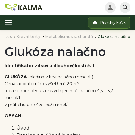
Prázdný košík
Hledat
status
Krevní testy
Metabolismus sacharidů
Glukóza nalačno
/
/
/
Glukóza nalačno
Identifikátor zdraví a dlouhověkosti č. 1
GLUKÓZA
(hladina v krvi nalačno mmol/L)
Cena laboratorního vyšetření: 20 Kč
Ideální hodnoty u zdravých jedinců: nalačno 4,3 – 5,2
mmol/L
v průběhu dne 4,5 – 6,2 mmol/L
OBSAH:
Úvod