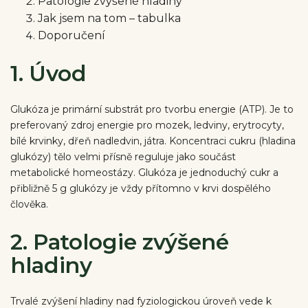
Patologie zvýšené hladiny
Jak jsem na tom – tabulka
Doporučení
1. Úvod
Glukóza je primární substrát pro tvorbu energie (ATP). Je to
preferovaný zdroj energie pro mozek, ledviny, erytrocyty,
bílé krvinky, dřeň nadledvin, játra. Koncentraci cukru (hladina
glukózy) tělo velmi přísně reguluje jako součást
metabolické homeostázy. Glukóza je jednoduchý cukr a
přibližně 5 g glukózy je vždy přítomno v krvi dospělého
člověka.
2. Patologie zvýšené
hladiny
Trvalé zvýšení hladiny nad fyziologickou úroveň vede k