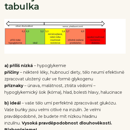
tabulka
a) příliš nízká
– hypoglykemie
příčiny
– některé léky, hubnoucí diety, tělo neumí efektivně
zpracovat uložený cukr ve formě glykogenu
příznaky
– únava, malátnost, ztráta vědomí –
hypoglykemický šok (kóma), hlad, bolesti hlavy, halucinace
b) ideál
– vaše tělo umí perfektně zpracovávat glukózu.
Vaše buňky jsou velmi citlivé na inzulín. Je velmi
pravděpodobné, že budete mít nízkou hladinu
inzulínu.
Vysoká pravděpodobnost dlouhověkosti.
Blahopřejeme!