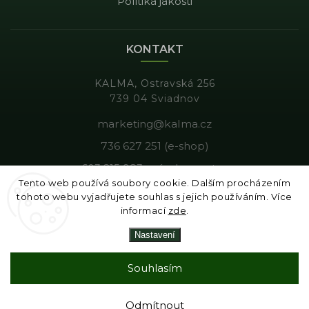
Politika jakosti
KONTAKT
KALMA, Ostravská 256
739 04 Sviadnov
marketing@kalma.cz
736 627 251 (e-shop)
603 215 983 - výroba, gastro
Tento web používá soubory cookie. Dalším procházením
tohoto webu vyjadřujete souhlas s jejich používáním. Více
informací
zde
.
Copyright 2026
Kalma
. Všechna práva vyhrazena.
Nastavení
Vytvořil
Shoptet
| Design
Shoptak.cz
|
Tomáš Gánoci
Souhlasím
Odmítnout