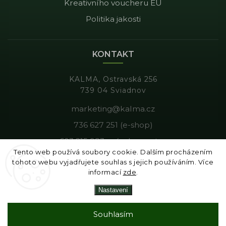
Kreativního voucheru EU
Politika jakosti
KONTAKT
KALMA, Ostravská 256
739 04 Sviadnov
marketing@kalma.cz
736 627 251 (e-shop)
603 215 983 - výroba, gastro
Tento web používá soubory cookie. Dalším procházením
tohoto webu vyjadřujete souhlas s jejich používáním. Více
informací
zde
.
Copyright 2026
Kalma
. Všechna práva vyhrazena.
Nastavení
Vytvořil
Shoptet
| Design
Shoptak.cz
|
Tomáš Gánoci
Souhlasím