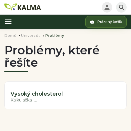
Prázdný košík
Hledat
Domů
Univerzita
Problémy
/
/
Problémy, které
řešíte
Vysoký cholesterol
Kalkulačka ...