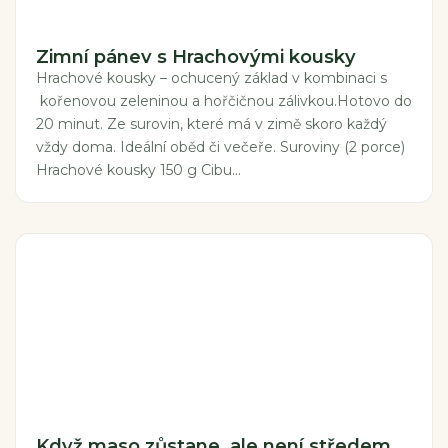
Zimní pánev s Hrachovými kousky
Hrachové kousky – ochucený základ v kombinaci s
kořenovou zeleninou a hořčičnou zálivkou.Hotovo do
20 minut. Ze surovin, které má v zimě skoro každý
vždy doma. Ideální oběd či večeře. Suroviny (2 porce)
Hrachové kousky 150 g Cibu...
Když maso zůstane, ale není středem