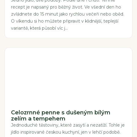
Jedno jídlo, dvě podoby. Podle dne i chuti. Tenhle
recept je napsaný pro běžný život. Ve všední den ho
zvládnete do 15 minut jako rychlou večeři nebo oběd.
O víkendu si ho můžete připravit v klidnější, teplejší
variantě, která působí víc j...
Celozrnné penne s dušeným bílým
zelím a tempehem
Jednoduché těstoviny, které zasytí a nezatíží. Tohle je
jídlo inspirované českou kuchyní, jen v lehčí podobě.