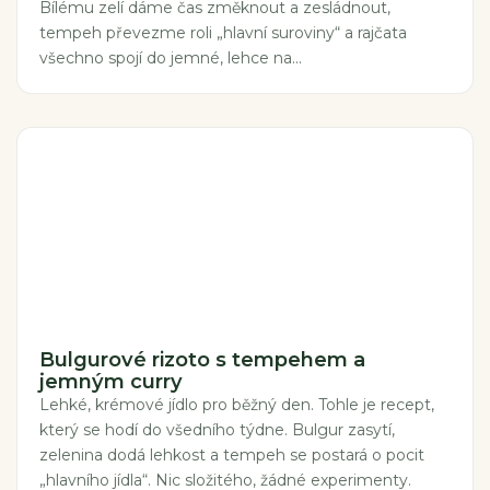
Bílému zelí dáme čas změknout a zesládnout,
tempeh převezme roli „hlavní suroviny“ a rajčata
všechno spojí do jemné, lehce na...
Bulgurové rizoto s tempehem a
jemným curry
Lehké, krémové jídlo pro běžný den. Tohle je recept,
který se hodí do všedního týdne. Bulgur zasytí,
zelenina dodá lehkost a tempeh se postará o pocit
„hlavního jídla“. Nic složitého, žádné experimenty.