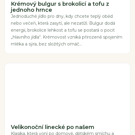
Krémový bulgur s brokolicí a tofu z
jednoho hrnce
Jednoduché jídlo pro dny, kdy chcete teplý oběd
nebo večeři, která zasytí, ale nezatíží. Bulgur dodá
energii, brokolice lehkost a tofu se postará o pocit
„hlavního jídla“. Krémovost vzniká přirozeně spojením
mléka a sýra, bez složitých omáč...
Velikonoční linecké po našem
Klasika, která voní po domově, dětském smíchu a