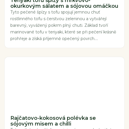
Teriyaki tofu špízy s mrkvovo-
okurkovým sálatem a sójovou omáčkou
Tyto pečené špízy s tofu spojují jemnou chuť
rostlinného tofu s čerstvou zeleninou a vytvářejí
barevný, vyvážený pokrm plný chuti. Základ tvoří
marinované tofu v teriyaki, které se při pečení krásně
prohřeje a získá příjemně opečený povrch....
Rajčatovo-kokosová polévka se
sójovým misem a chilli