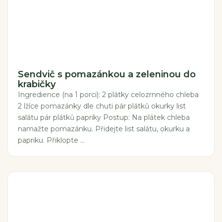
Sendvič s pomazánkou a zeleninou do
krabičky
Ingredience (na 1 porci): 2 plátky celozrnného chleba
2 lžíce pomazánky dle chuti pár plátků okurky list
salátu pár plátků papriky Postup: Na plátek chleba
namažte pomazánku. Přidejte list salátu, okurku a
papriku. Přiklopte ...