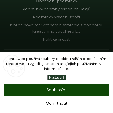
Obchodní podmínky
Podmínky ochrany osobních údajů
Podmínky vrácení zboží
Tvorba nové marketingové strategie s podporou
Kreativního voucheru EU
Politika jakosti
KONTAKT
Tento web používá soubory cookie. Dalším procházením
tohoto webu vyjadřujete souhlas s jejich používáním. Více
informací
zde
.
KALMA, Ostravská 256
739 04 Sviadnov
Nastavení
marketing@kalma.cz
Souhlasím
736 627 251 (e-shop)
603 215 983 - výroba, gastro
Odmítnout