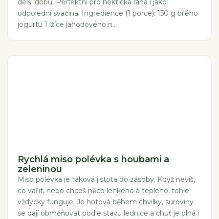
delší dobu. Perfektní pro hektická rána i jako
odpolední svačina. Ingredience (1 porce): 150 g bílého
jogurtu 1 lžíce jahodového n...
Rychlá miso polévka s houbami a
zeleninou
Miso polévka je taková jistota do zásoby. Když nevíš,
co vařit, nebo chceš něco lehkého a teplého, tohle
vždycky funguje. Je hotová během chvilky, suroviny
se dají obměňovat podle stavu lednice a chuť je plná i