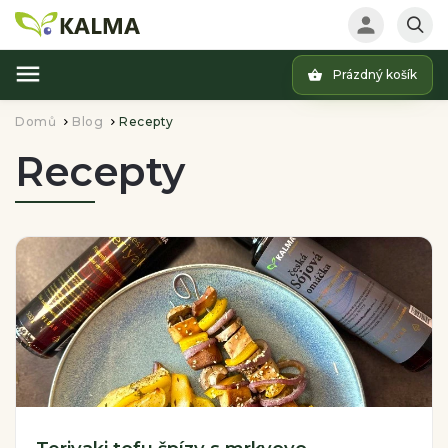
Prázdný košík
Hledat
Domů
Blog
Recepty
/
/
Recepty