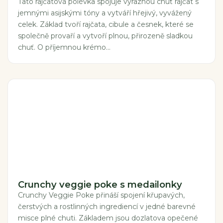
Tato rajčatová polévka spojuje výraznou chuť rajčat s
jemnými asijskými tóny a vytváří hřejivý, vyvážený
celek. Základ tvoří rajčata, cibule a česnek, které se
společně provaří a vytvoří plnou, přirozeně sladkou
chuť. O příjemnou krémo...
Crunchy veggie poke s medailonky
Crunchy Veggie Poke přináší spojení křupavých,
čerstvých a rostlinných ingrediencí v jedné barevné
misce plné chuti. Základem jsou dozlatova opečené