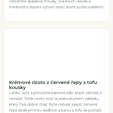
celozrnné špaldové mouky, ovesných vloček a
medového slazení vytvoří těsto, které potěší svědomí
...
Krémové rizoto z červené řepy s tofu
kousky
Lehké, syté a přirozeně barevné jídlo, které zahřeje a
nezatíží. Tohle rizoto stojí na jednoduchém základu,
který Češi dobře znají. Rýže natural zasytí, červená
řepa dodá jemnou sladkost a barvu a tofu se postará