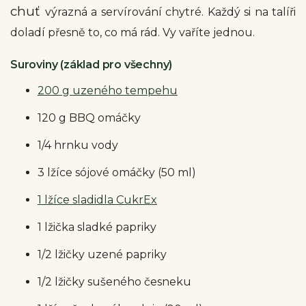
chuť
výrazná a servírování chytré. Každý si na talíři
doladí přesně to, co má rád. Vy vaříte jednou.
Suroviny (základ pro všechny)
200 g uzeného tempehu
120 g BBQ omáčky
1/4 hrnku vody
3 lžíce sójové omáčky (50 ml)
1 lžíce sladidla CukrEx
1 lžička sladké papriky
1/2 lžičky uzené papriky
1/2 lžičky sušeného česneku