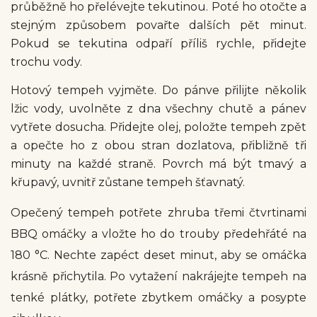
průběžně ho přelévejte tekutinou. Poté ho otočte a
stejným způsobem povařte dalších pět minut.
Pokud se tekutina odpaří příliš rychle, přidejte
trochu vody.
Hotový tempeh vyjměte. Do pánve přilijte několik
lžic vody, uvolněte z dna všechny chutě a pánev
vytřete dosucha. Přidejte olej, položte tempeh zpět
a opečte ho z obou stran dozlatova, přibližně tři
minuty na každé straně. Povrch má být tmavý a
křupavý, uvnitř zůstane tempeh šťavnatý.
Opečený tempeh potřete zhruba třemi čtvrtinami
BBQ omáčky a vložte ho do trouby předehřáté na
180 °C. Nechte zapéct deset minut, aby se omáčka
krásně přichytila. Po vytažení nakrájejte tempeh na
tenké plátky, potřete zbytkem omáčky a posypte