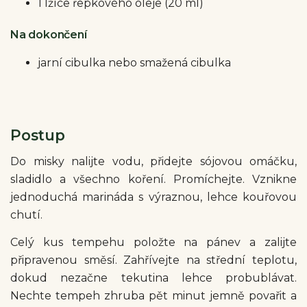
1 lžíce řepkového oleje (20 ml)
Na dokončení
jarní cibulka nebo smažená cibulka
Postup
Do misky nalijte vodu, přidejte sójovou omáčku,
sladidlo a všechno koření. Promíchejte. Vznikne
jednoduchá marináda s výraznou, lehce kouřovou
chutí.
Celý kus tempehu položte na pánev a zalijte
připravenou směsí. Zahřívejte na střední teplotu,
dokud nezačne tekutina lehce probublávat.
Nechte tempeh zhruba pět minut jemně povařit a