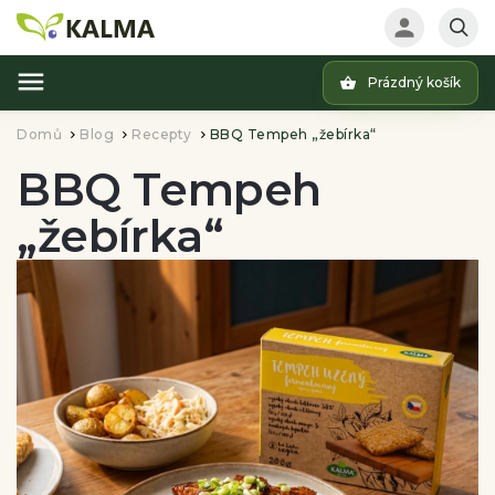
Prázdný košík
Hledat
Domů
Blog
Recepty
BBQ Tempeh „žebírka“
/
/
/
BBQ Tempeh
„žebírka“