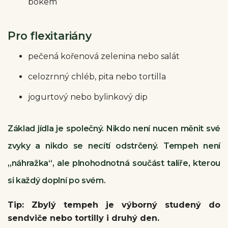
bokem
Pro flexitariány
pečená kořenová zelenina nebo salát
celozrnný chléb, pita nebo tortilla
jogurtový nebo bylinkový dip
Základ jídla je společný. Nikdo není nucen měnit své
zvyky a nikdo se necítí odstrčený. Tempeh není
„náhražka“, ale plnohodnotná součást talíře, kterou
si každý doplní po svém.
Tip: Zbylý tempeh je výborný studený do
sendviče nebo tortilly i druhý den.