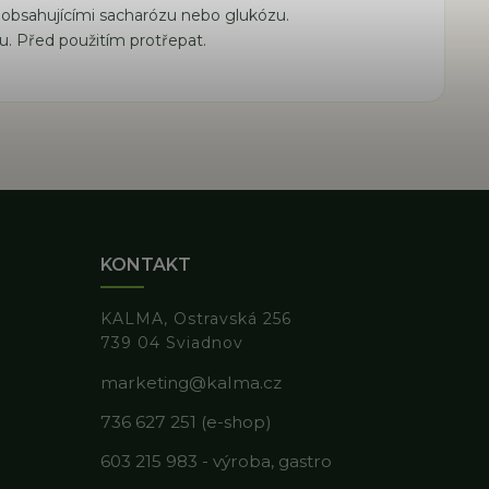
 obsahujícími sacharózu nebo glukózu.
u. Před použitím protřepat.
KONTAKT
KALMA, Ostravská 256
739 04 Sviadnov
marketing@kalma.cz
736 627 251 (e-shop)
603 215 983 - výroba, gastro