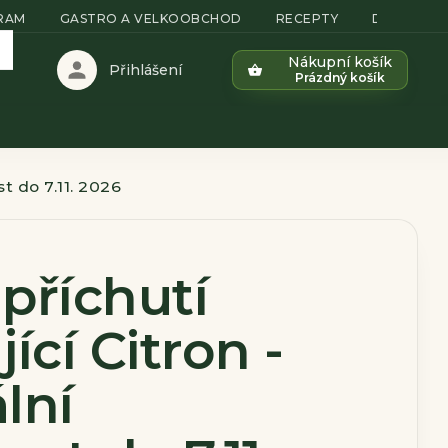
GRAM
GASTRO A VELKOOBCHOD
RECEPTY
DOPRAVA 
Nákupní košík
Přihlášení
Prázdný košík
st do 7.11. 2026
 příchutí
ící Citron -
lní