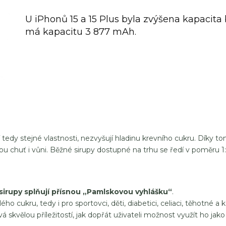
U iPhonů 15 a 15 Plus byla zvýšena kapacita
má kapacitu 3 877 mAh.
 tedy stejné vlastnosti, nezvyšují hladinu krevního cukru. Díky t
ou chuť i vůni. Běžné sirupy dostupné na trhu se ředí v poměru 1:
sirupy splňují přísnou „Pamlskovou vyhlášku“
.
lého cukru, tedy i pro sportovci, děti, diabetici, celiaci, těhotné a k
skvělou příležitostí, jak dopřát uživateli možnost využít ho jako