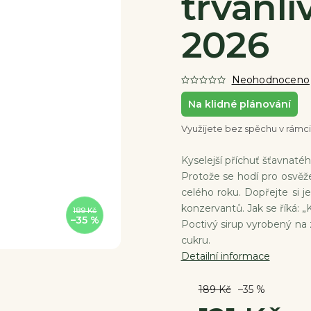
trvanliv
2026
Neohodnoceno
Na klidné plánování
Využijete bez spěchu v rámci
Kyselejší příchuť šťavnatéh
Protože se hodí pro osvěže
celého roku. Dopřejte si j
konzervantů. Jak se říká: „K
189 Kč
–35 %
Poctivý sirup vyrobený na 
cukru.
Detailní informace
189 Kč
–35 %