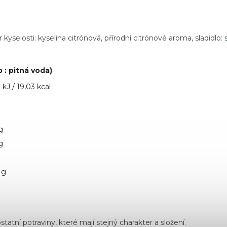
kyselosti: kyselina citrónová, přírodní citrónové aroma, sladidlo: s
 : pitná voda)
 kJ / 19,03 kcal
g
g
 g
atní potraviny, které mají stejný charakter a složení.