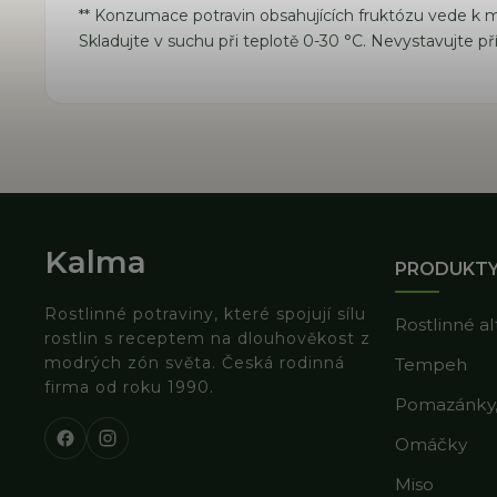
** Konzumace potravin obsahujících fruktózu vede k m
Skladujte v suchu při teplotě 0-30 °C. Nevystavujte 
Kalma
PRODUKT
Rostlinné potraviny, které spojují sílu
Rostlinné a
rostlin s receptem na dlouhověkost z
modrých zón světa. Česká rodinná
Tempeh
firma od roku 1990.
Pomazánky, 
Omáčky
Miso