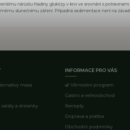
enšímu nárůstu hladiny glukózy v krvi ve srovnání s potravinami
přímému slunečnímu záření. Případná sedimentace není na závad
Y
INFORMACE PRO VÁS
lternativy masa
🌿 Věrnostní program
Gastro a velkoobchod
saláty a dresinky
Recepty
Doprava a platba
Obchodní podmínky