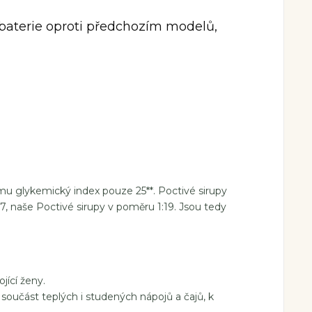
 baterie oproti předchozím modelů,
omu glykemický index pouze 25**. Poctivé sirupy
7, naše Poctivé sirupy v poměru 1:19. Jsou tedy
ojící ženy.
 součást teplých i studených nápojů a čajů, k