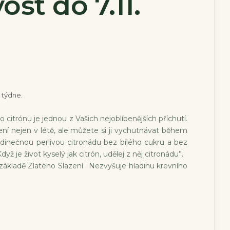
ost do 7.11.
 týdne.
o citrónu je jednou z Vašich nejoblíbenějších příchutí.
ní nejen v létě, ale můžete si ji vychutnávat během
edinečnou perlivou citronádu bez bílého cukru a bez
dyž je život kyselý jak citrón, udělej z něj citronádu”.
základě Zlatého Slazení . Nezvyšuje hladinu krevního