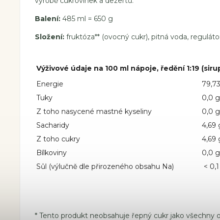
výrobě cukrovinek a dezertů.
Balení:
485 ml = 650 g
Složení:
fruktóza** (ovocný cukr), pitná voda, regulátor 
Výživové údaje na 100 ml nápoje, ředění 1:19 (sirup
Energie
79,73
Tuky
0,0 g
Z toho nasycené mastné kyseliny
0,0 g
Sacharidy
4,69 
Z toho cukry
4,69 
Bílkoviny
0,0 g
Sůl (výlučně dle přirozeného obsahu Na)
< 0,1
* Tento produkt neobsahuje řepný cukr jako všechny ost