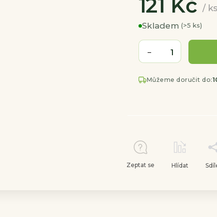
121
Kč
/ k
Skladem
(>5 ks)
−
+
Můžeme doručit do:
1
Zeptat se
Hlídat
Sdíl