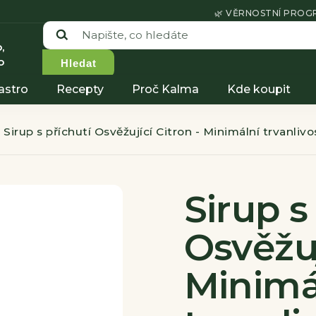
🌿 VĚRNOSTNÍ PRO
,
o
Hledat
astro
Recepty
Proč Kalma
Kde koupit
Sirup s příchutí Osvěžující Citron - Minimální trvanlivo
Sirup s
Osvěžuj
Minimá