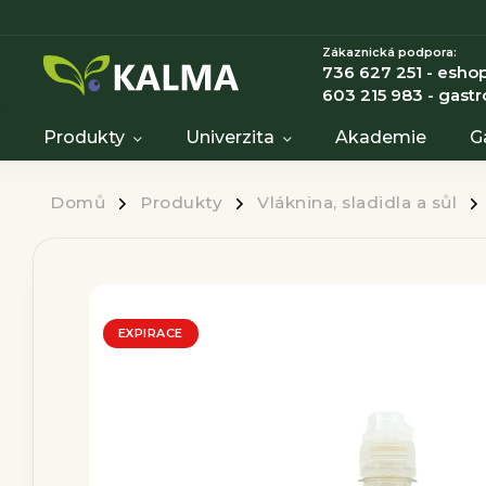
Zákaznická podpora:
736 627 251 - eshop
603 215 983 - gastr
Produkty
Univerzita
Akademie
G
Domů
Produkty
Vláknina, sladidla a sůl
/
/
/
EXPIRACE