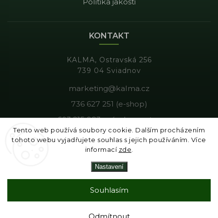
Politika jakosti
KONTAKT
KALMA, Ostravská 256
739 04 Sviadnov
marketing@kalma.cz
736 627 251 (e-shop)
603 215 983 - výroba, gastro
Tento web používá soubory cookie. Dalším procházením
tohoto webu vyjadřujete souhlas s jejich používáním. Více
informací
zde
.
Copyright 2026
Kalma
. Všechna práva vyhrazena.
Nastavení
Vytvořil
Shoptet
| Design
Shoptak.cz
|
Tomáš Gánoci
Souhlasím
Odmítnout