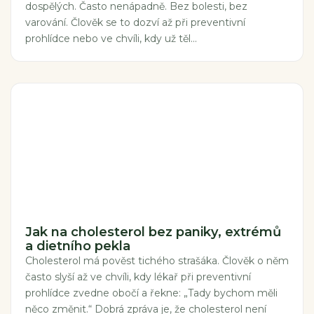
dospělých. Často nenápadně. Bez bolesti, bez
varování. Člověk se to dozví až při preventivní
prohlídce nebo ve chvíli, kdy už těl...
Jak na cholesterol bez paniky, extrémů
a dietního pekla
Cholesterol má pověst tichého strašáka. Člověk o něm
často slyší až ve chvíli, kdy lékař při preventivní
prohlídce zvedne obočí a řekne: „Tady bychom měli
něco změnit.“ Dobrá zpráva je, že cholesterol není