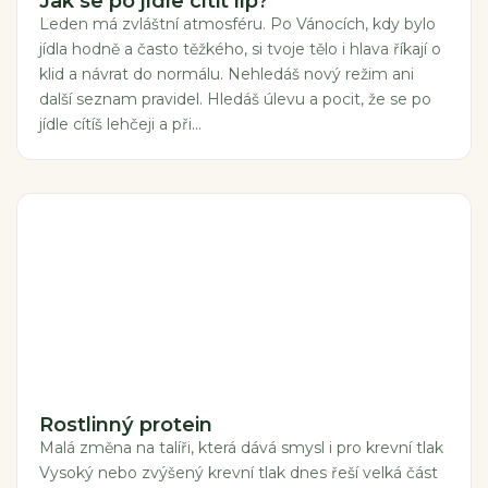
Jak se po jídle cítit líp?
Leden má zvláštní atmosféru. Po Vánocích, kdy bylo
jídla hodně a často těžkého, si tvoje tělo i hlava říkají o
klid a návrat do normálu. Nehledáš nový režim ani
další seznam pravidel. Hledáš úlevu a pocit, že se po
jídle cítíš lehčeji a při...
Rostlinný protein
Malá změna na talíři, která dává smysl i pro krevní tlak
Vysoký nebo zvýšený krevní tlak dnes řeší velká část