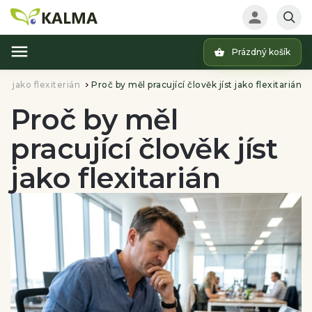
Prázdný košík
Hledat
Žij jako flexiterián
Proč by měl pracující člověk jíst jako flexitarián
/
Proč by měl
pracující člověk jíst
jako flexitarián