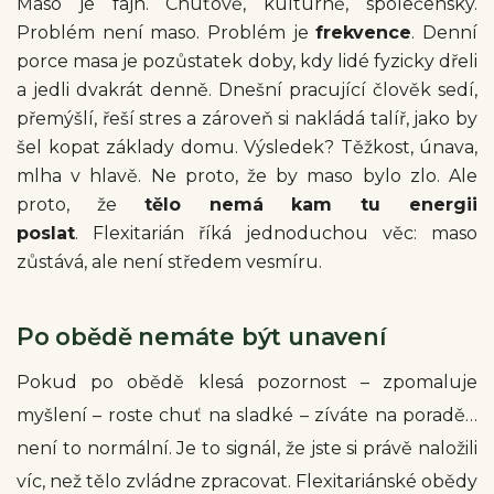
Maso je fajn. Chuťově, kulturně, společensky.
Problém není maso. Problém je
frekvence
. Denní
porce masa je pozůstatek doby, kdy lidé fyzicky dřeli
a jedli dvakrát denně. Dnešní pracující člověk sedí,
přemýšlí, řeší stres a zároveň si nakládá talíř, jako by
šel kopat základy domu. Výsledek? Těžkost, únava,
mlha v hlavě. Ne proto, že by maso bylo zlo. Ale
proto, že
tělo nemá kam tu energii
poslat
.
Flexitarián říká jednoduchou věc: maso
zůstává, ale není středem vesmíru.
Po obědě nemáte být unavení
Pokud po obědě klesá pozornost – zpomaluje
myšlení – roste chuť na sladké – zíváte na poradě…
není to normální. Je to signál, že jste si právě naložili
víc, než tělo zvládne zpracovat. Flexitariánské obědy