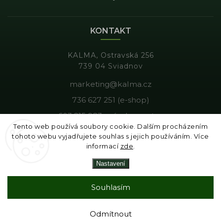
KONTAKT
KALMA, Ostravská 256
739 04 Sviadnov
marketing@kalma.cz
736 627 251 (e-shop)
603 215 983 - výroba, gastro
Tento web používá soubory cookie. Dalším procházením
tohoto webu vyjadřujete souhlas s jejich používáním. Více
informací
zde
.
Copyright 2026
Kalma
. Všechna práva vyhrazena.
Nastavení
Vytvořil
Shoptet
| Design
Shoptak.cz
|
Tomáš Gánoci
Souhlasím
Odmítnout