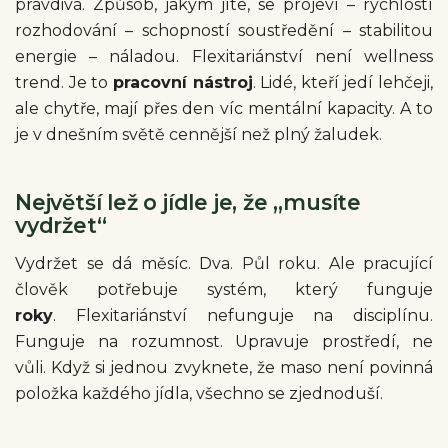
pravdivá. Způsob, jakým jíte, se projeví – rychlostí
rozhodování – schopností soustředění – stabilitou
energie – náladou. Flexitariánství není wellness
trend. Je to
pracovní nástroj
.
Lidé, kteří jedí lehčeji,
ale chytře, mají přes den víc mentální kapacity. A to
je v dnešním světě cennější než plný žaludek.
Největší lež o jídle je, že „musíte
vydržet“
Vydržet se dá měsíc. Dva. Půl roku. Ale pracující
člověk potřebuje systém, který funguje
roky
. Flexitariánství nefunguje na disciplínu.
Funguje na rozumnost. Upravuje prostředí, ne
vůli.
Když si jednou zvyknete, že maso není povinná
položka každého jídla, všechno se zjednoduší.