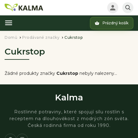
Prázdný košík
Hledat
Domů
Prodávané značky
Cukrstop
/
/
Cukrstop
Žádné produkty značky
Cukrstop
nebyly nalezeny...
Kalma
Rostlinné potraviny, které spojují sílu rostlin s
receptem na dlouhověkost z modrých zón světa.
Česká rodinná firma od roku 1990.