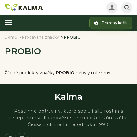
Prázdný košík
Hledat
Domů
Prodávané značky
PROBIO
/
/
PROBIO
Žádné produkty značky
PROBIO
nebyly nalezeny...
Kalma
Rostlinné potraviny, které spojují sílu rostlin s
receptem na dlouhověkost z modrých zón světa.
Česká rodinná firma od roku 1990.