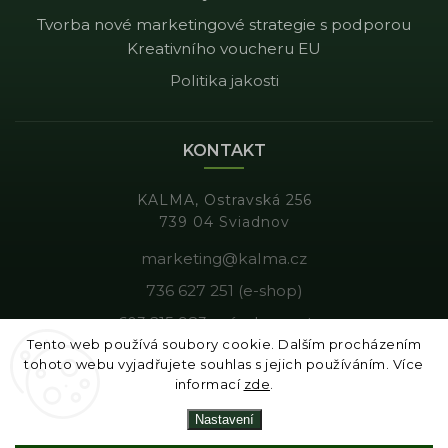
Tvorba nové marketingové strategie s podporou
Kreativního voucheru EU
Politika jakosti
KONTAKT
KALMA, Ostravská 256
739 04 Sviadnov
marketing@kalma.cz
736 627 251 (e-shop)
603 215 983 - výroba, gastro
Tento web používá soubory cookie. Dalším procházením
tohoto webu vyjadřujete souhlas s jejich používáním. Více
informací
zde
.
Copyright 2026
Kalma
. Všechna práva vyhrazena.
Nastavení
Vytvořil
Shoptet
| Design
Shoptak.cz
|
Tomáš Gánoci