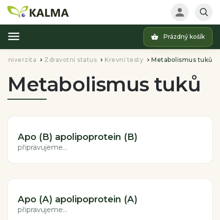
Prázdný košík
Hledat
Univerzita
Zdravotní status
Krevní testy
Metabolismus tuků
/
/
/
Metabolismus tuků
Apo (B) apolipoprotein (B)
připravujeme...
Apo (A) apolipoprotein (A)
připravujeme...