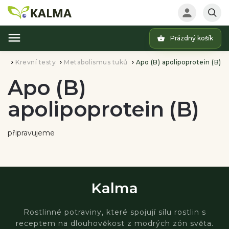
Prázdný košík
Hledat
tus
Krevní testy
Metabolismus tuků
Apo (B) apolipoprotein (B)
/
/
/
Apo (B)
apolipoprotein (B)
připravujeme
Kalma
Rostlinné potraviny, které spojují sílu rostlin s
receptem na dlouhověkost z modrých zón světa.